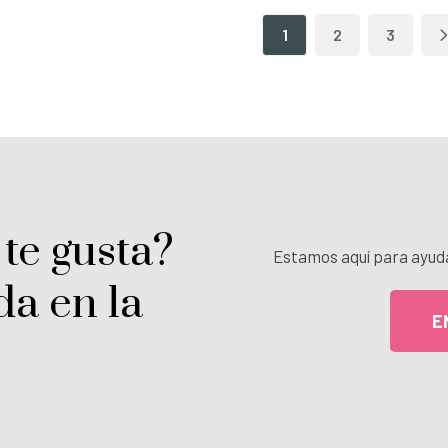
1
2
3
 te gusta?
Estamos aquí para ayuda
da en la
E