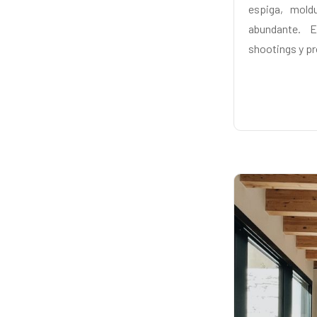
espiga, mold
abundante. E
shootings y p